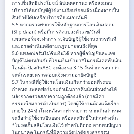
การเพิ่มสิทธิประโยชน์ อัปเดตสถานะ หรือส่งมอบ
บริการให้แก่บัญชีผู้ใช้งานเรียบร้อยแล้ว เนื่องจากเป็น
สินค้าดิจิทัลหรือบริการที่ส่งมอบทันที
5.5 หากตรวจพบการใช้หลักฐานการโอนเงินปลอม
(Slip ปลอม) หรือมีการดัดแปลงตัวเลข/วันที่
แพลตฟอร์มจะทำการ ระงับบัญชีผู้ใช้งานถาวรทันที
และอาจดำเนินคดีตามกฎหมายจนถึงที่สุด
5.6 แพลตฟอร์มไม่คืนเงินได้ หากผู้ชื่อบัญชีและเลข
บัญชีไม่ตรงกันกับที่โอนเงินเข้ามา*ในกรณีเคสคืนเงิน
โอนผิด ป้องกันABC จะต้องรอ 3-15 วันทำการจนกว่า
จะพ้นระยะตรวจสอบแจ้งความอายัดบัญชี
5.7 ในกรณีที่ผู้ใช้งานโอนเงินเกินกว่ายอดที่ระบบ
กำหนด แพลตฟอร์มจะดำเนินการคืนเงินส่วนต่างให้
หลังจากตรวจสอบความถูกต้องแล้ว (อาจมีค่า
ธรรมเนียมการดำเนินการ) โดยผู้ใช้งานต้องแจ้งเรื่อง
ภายใน 24 ชั่วโมงหลังจากทำรายการ หากเกินกำหนด
จะถือว่าผู้ใช้งานยินยอม หรือสละสิทธิ์ในส่วนต่างนั้น
*โปรดเก็บสลิปโอนเงินไว้ สำหรับติดต่อ หากพบปัญหา
ในอนาคต ในกรณีที่มีความผิดปกติของธุรกรรม